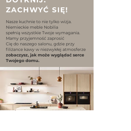
ZACHWYĆ SIĘ!
Nasze kuchnie to nie tylko wizja.
Niemieckie meble Nobilia
spełnią
wszystkie Twoje wymagania.
Mamy przyjemność zaprosić
Cię do naszego salonu, gdzie przy
filiżance kawy w niezwykłej atmosferze
zobaczysz, jak może wyglądać serce
Twojego domu.